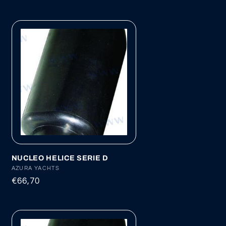
habitual
NUCLEO HELICE SERIE D
Proveedor:
AZURA YACHTS
Precio
€66,70
habitual