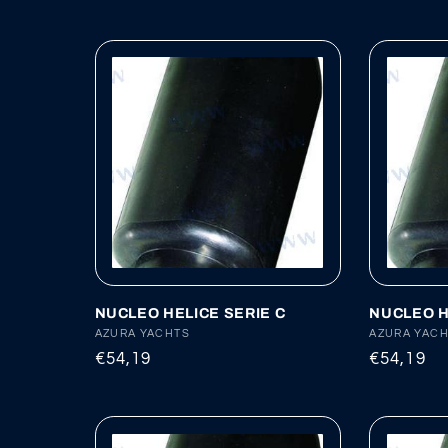
habitual
habitual
NUCLEO HELICE SERIE C
NUCLEO H
Proveedor:
AZURA YACHTS
Proveedor
AZURA YAC
Precio
€54,19
Precio
€54,19
habitual
habitual