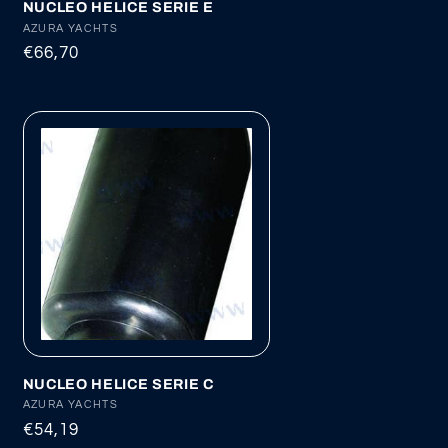
NUCLEO HELICE SERIE E
Proveedor:
AZURA YACHTS
Precio
€66,70
habitual
NUCLEO HELICE SERIE C
Proveedor:
AZURA YACHTS
Precio
€54,19