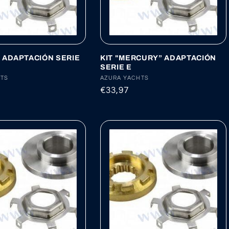
” ADAPTACIÓN SERIE
KIT "MERCURY” ADAPTACIÓN
SERIE E
:
HTS
Proveedor:
AZURA YACHTS
Precio
€33,97
habitual