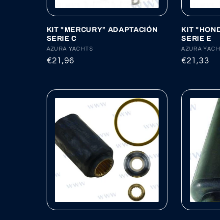
KIT "MERCURY” ADAPTACIÓN
KIT "HON
SERIE C
SERIE E
Proveedor:
AZURA YACHTS
Proveedor
AZURA YAC
Precio
€21,96
Precio
€21,33
habitual
habitual