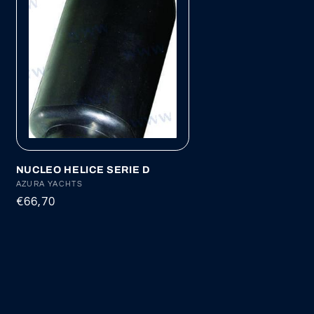
NUCLEO HELICE SERIE D
Proveedor:
AZURA YACHTS
Precio
€66,70
habitual