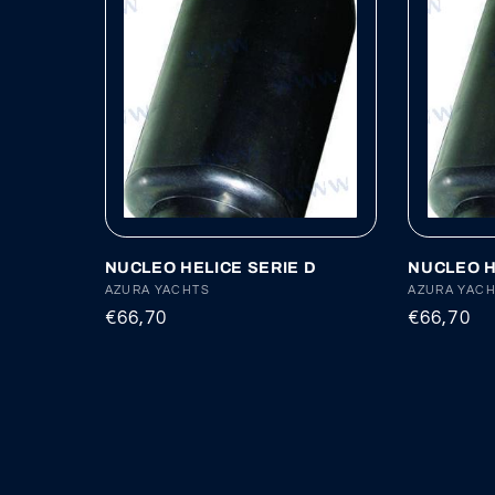
NUCLEO HELICE SERIE D
NUCLEO H
Proveedor:
AZURA YACHTS
Proveedor
AZURA YAC
Precio
€66,70
Precio
€66,70
habitual
habitual