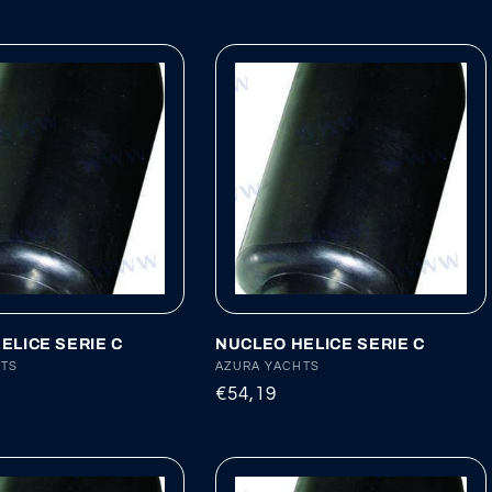
habitual
ELICE SERIE C
NUCLEO HELICE SERIE C
:
HTS
Proveedor:
AZURA YACHTS
Precio
€54,19
habitual