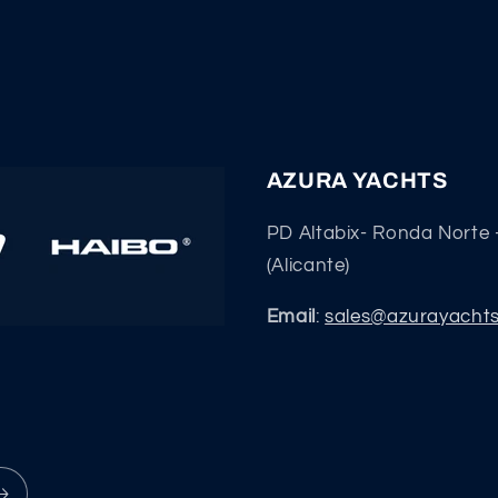
AZURA YACHTS
PD Altabix- Ronda Norte 
(Alicante)
Email
:
sales@azurayacht