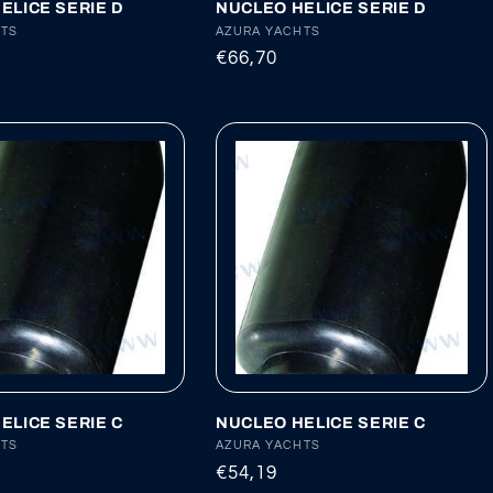
ELICE SERIE D
NUCLEO HELICE SERIE D
:
HTS
Proveedor:
AZURA YACHTS
Precio
€66,70
habitual
ELICE SERIE C
NUCLEO HELICE SERIE C
:
HTS
Proveedor:
AZURA YACHTS
Precio
€54,19