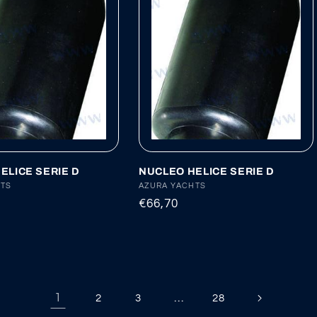
ELICE SERIE D
NUCLEO HELICE SERIE D
:
HTS
Proveedor:
AZURA YACHTS
Precio
€66,70
habitual
1
…
2
3
28