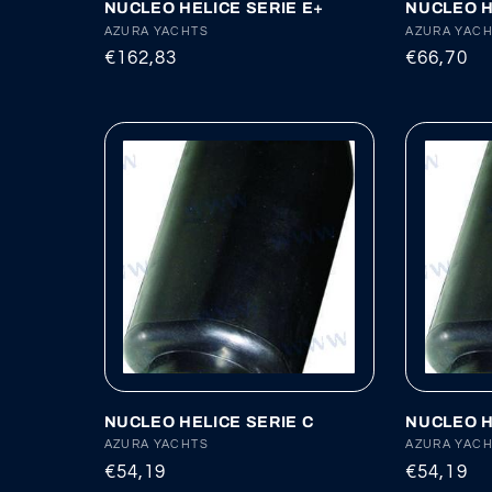
NUCLEO HELICE SERIE E+
NUCLEO H
Proveedor:
AZURA YACHTS
Proveedor
AZURA YAC
Precio
€162,83
Precio
€66,70
habitual
habitual
NUCLEO HELICE SERIE C
NUCLEO H
Proveedor:
AZURA YACHTS
Proveedor
AZURA YAC
Precio
€54,19
Precio
€54,19