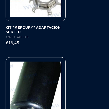
KIT "MERCURY” ADAPTACION
SERIE D
Proveedor:
AZURA YACHTS
Precio
€16,45
habitual