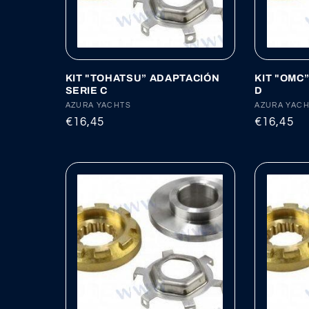
c
i
ó
KIT "TOHATSU” ADAPTACIÓN
KIT "OMC
SERIE C
D
Proveedor:
AZURA YACHTS
Proveedor
AZURA YAC
n
Precio
€16,45
Precio
€16,45
habitual
habitual
: