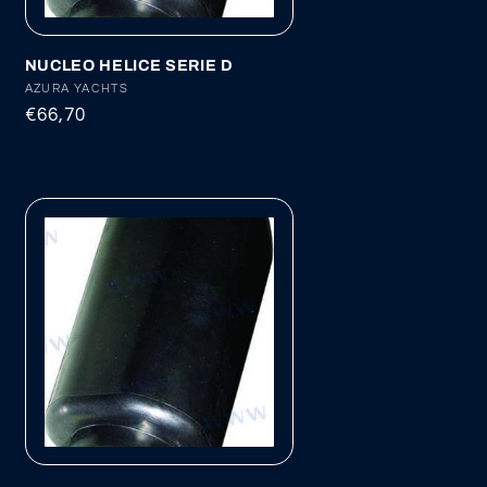
NUCLEO HELICE SERIE D
Proveedor:
AZURA YACHTS
Precio
€66,70
habitual