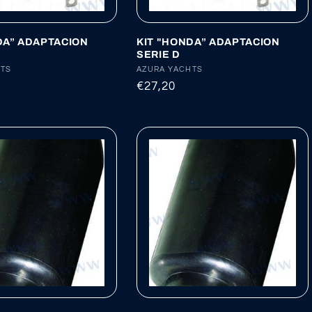
DA” ADAPTACION
KIT "HONDA” ADAPTACION
SERIE D
:
HTS
Proveedor:
AZURA YACHTS
Precio
€27,20
habitual