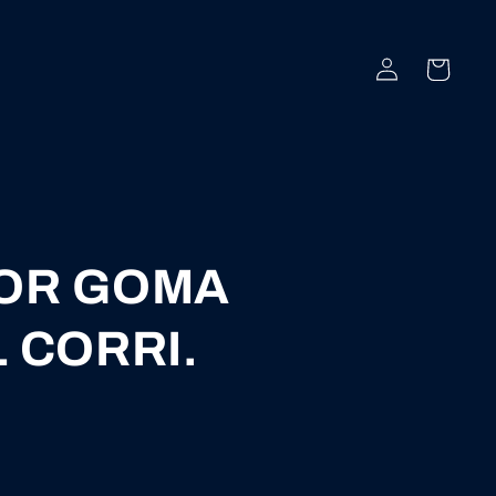
Iniciar
Carrito
sesión
OR GOMA
 CORRI.