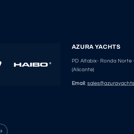
AZURA YACHTS
PD Altabix- Ronda Norte 
(Alicante)
Email
:
sales@azurayacht