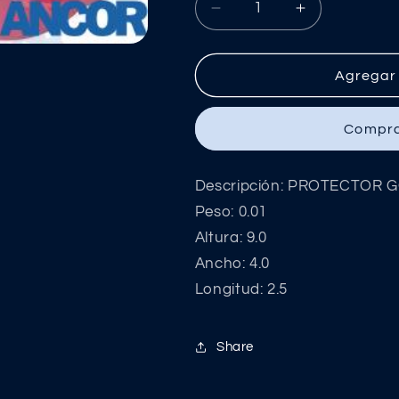
Reducir
Aumentar
cantidad
cantidad
para
para
PROTECTOR
PROTECTO
Agregar 
GOMA
GOMA
TERMINAL
TERMINAL
Compra
CORRI.
CORRI.
Descripción: PROTECTOR 
Peso: 0.01
Altura: 9.0
Ancho: 4.0
Longitud: 2.5
Share