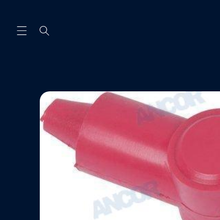
Ir
directamente
al contenido
Ir
directamente
a la
información
del producto