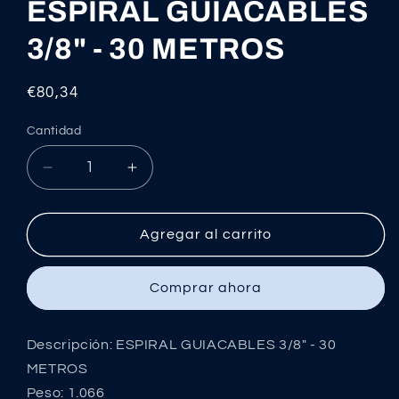
ventana
ESPIRAL GUIACABLES
modal
3/8" - 30 METROS
Precio
€80,34
habitual
Cantidad
Reducir
Aumentar
cantidad
cantidad
para
para
ESPIRAL
ESPIRAL
Agregar al carrito
GUIACABLES
GUIACABLES
3/8&quot;
3/8&quot;
Comprar ahora
-
-
30
30
METROS
METROS
Descripción: ESPIRAL GUIACABLES 3/8" - 30
METROS
Peso: 1.066