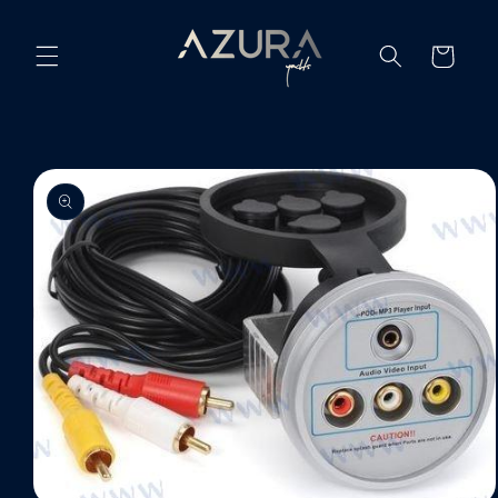
Ir
directamente
al contenido
Carrito
Ir
directamente
a la
información
del producto