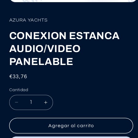
Abrir
elemento
multimedia
1
AZURA YACHTS
en
una
ventana
CONEXION ESTANCA
modal
AUDIO/VIDEO
PANELABLE
Precio
€33,76
habitual
Cantidad
Reducir
Aumentar
cantidad
cantidad
para
para
CONEXION
CONEXION
Agregar al carrito
ESTANCA
ESTANCA