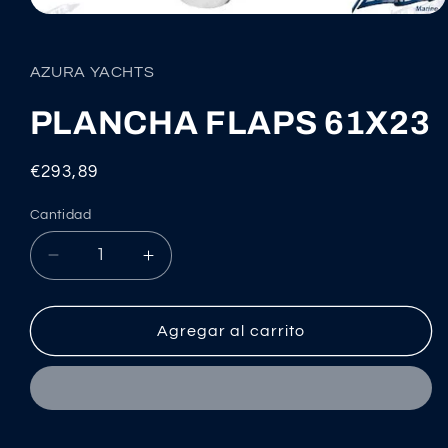
Abrir
elemento
multimedia
1
AZURA YACHTS
en
una
ventana
PLANCHA FLAPS 61X23
modal
Precio
€293,89
habitual
Cantidad
Reducir
Aumentar
cantidad
cantidad
para
para
PLANCHA
PLANCHA
Agregar al carrito
FLAPS
FLAPS
61X23
61X23