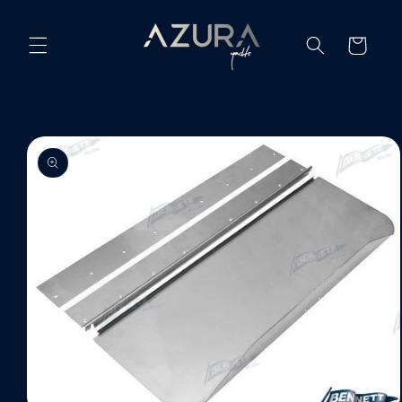
Ir
directamente
al contenido
Carrito
Ir
directamente
a la
información
del producto