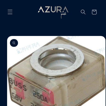
Ir
directamente
al contenido
Carrito
Ir
directamente
a la
información
del producto