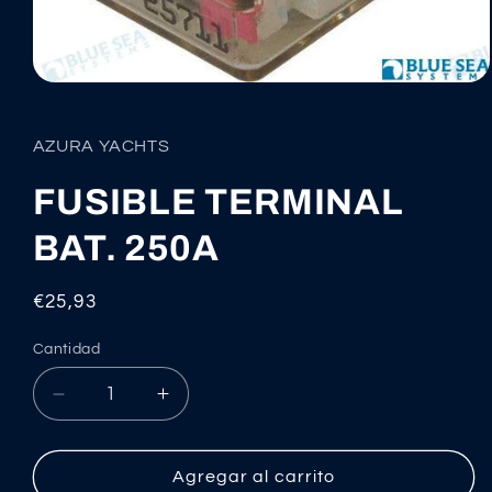
Abrir
elemento
multimedia
1
AZURA YACHTS
en
una
ventana
FUSIBLE TERMINAL
modal
BAT. 250A
Precio
€25,93
habitual
Cantidad
Reducir
Aumentar
cantidad
cantidad
para
para
FUSIBLE
FUSIBLE
Agregar al carrito