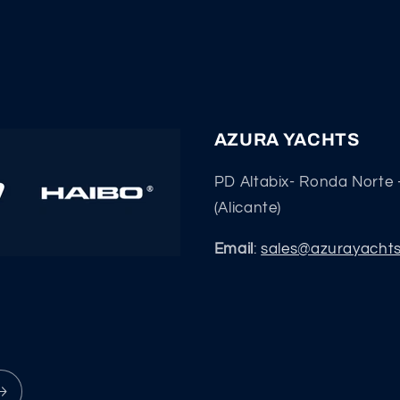
AZURA YACHTS
PD Altabix- Ronda Norte 
(Alicante)
Email
:
sales@azurayacht