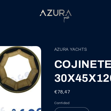
AZURA YACHTS
COJINETE
30X45X12
Precio
€78,47
habitual
Cantidad