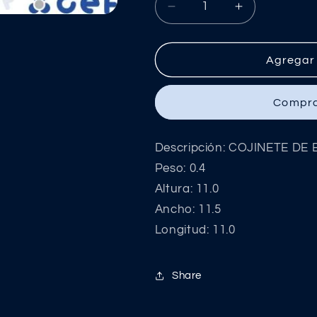
Reducir
Aumentar
cantidad
cantidad
para
para
COJINETE
COJINETE
Agregar 
DE
DE
BRONCE
BRONCE
Compra
30X45X120
30X45X120
MM
MM
Descripción: COJINETE D
Peso: 0.4
Altura: 11.0
Ancho: 11.5
Longitud: 11.0
Share