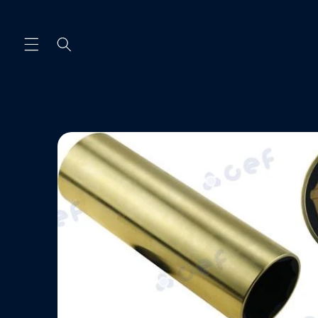
Ir
directamente
al contenido
Ir
directamente
a la
información
del producto