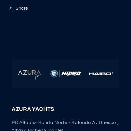
Share
AZURA YACHTS
PD Altabix- Ronda Norte - Rotonda Av Unesco ,
03207, Elche (Alicante)