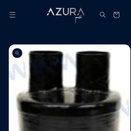
Ir
directamente
al contenido
Carrito
Ir
directamente
a la
información
del producto