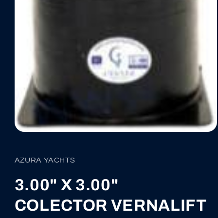
Abrir
elemento
multimedia
1
AZURA YACHTS
en
una
ventana
3.00" X 3.00"
modal
COLECTOR VERNALIFT