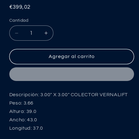
Precio
€399,02
habitual
Cantidad
Reducir
Aumentar
cantidad
cantidad
para
para
3.00&quot;
3.00&quot;
Agregar al carrito
X
X
3.00&quot;
3.00&quot;
COLECTOR
COLECTOR
VERNALIFT
VERNALIFT
Descripción: 3.00" X 3.00" COLECTOR VERNALIFT
Peso: 3.66
Altura: 39.0
Ancho: 43.0
Longitud: 37.0