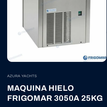
Abrir
elemento
multimedia
1
AZURA YACHTS
en
una
ventana
MAQUINA HIELO
modal
FRIGOMAR 3050A 25KG