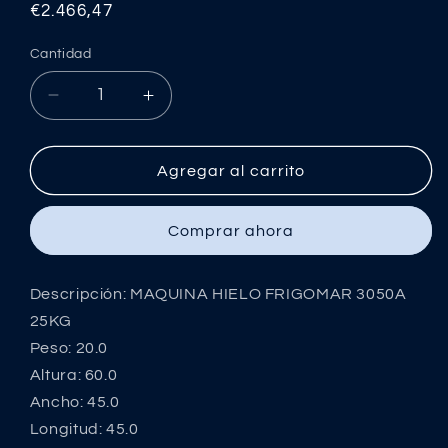
Precio
€2.466,47
habitual
Cantidad
Reducir
Aumentar
cantidad
cantidad
para
para
MAQUINA
MAQUINA
Agregar al carrito
HIELO
HIELO
FRIGOMAR
FRIGOMAR
Comprar ahora
3050A
3050A
25KG
25KG
Descripción: MAQUINA HIELO FRIGOMAR 3050A
25KG
Peso: 20.0
Altura: 60.0
Ancho: 45.0
Longitud: 45.0