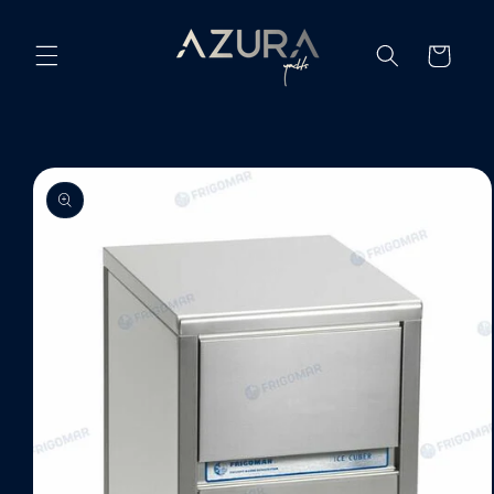
Ir
directamente
al contenido
Carrito
Ir
directamente
a la
información
del producto