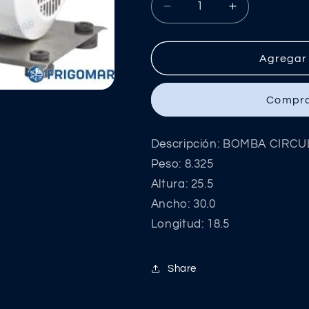
Reducir
Aumentar
cantidad
cantidad
para
para
BOMBA
BOMBA
Agregar 
CIRCULACION
CIRCULACI
CM22/1E
CM22/1E
Compra
Descripción: BOMBA CIRC
Peso: 8.325
Altura: 25.5
Ancho: 30.0
Longitud: 18.5
Share