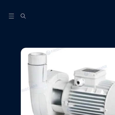
Ir
directamente
al contenido
Ir
directamente
a la
información
del producto