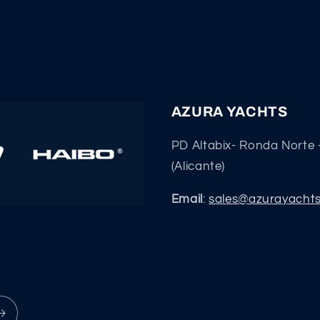
AZURA YACHTS
PD Altabix- Ronda Norte 
(Alicante)
Email
:
sales@azurayacht