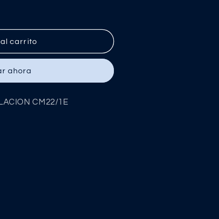
al carrito
ON
r ahora
ULACION CM22/1E