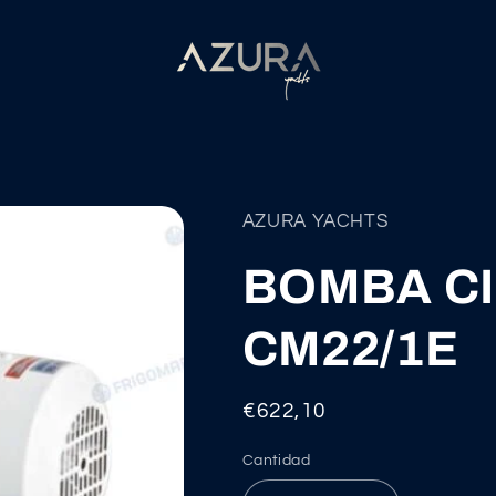
AZURA YACHTS
BOMBA C
CM22/1E
Precio
€622,10
habitual
Cantidad