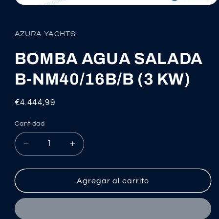
Abrir
elemento
multimedia
1
AZURA YACHTS
en
una
ventana
BOMBA AGUA SALADA
modal
B-NM40/16B/B (3 KW)
Precio
€4.444,99
habitual
Cantidad
Reducir
Aumentar
cantidad
cantidad
para
para
BOMBA
BOMBA
Agregar al carrito
AGUA
AGUA
SALADA
SALADA
B-
B-