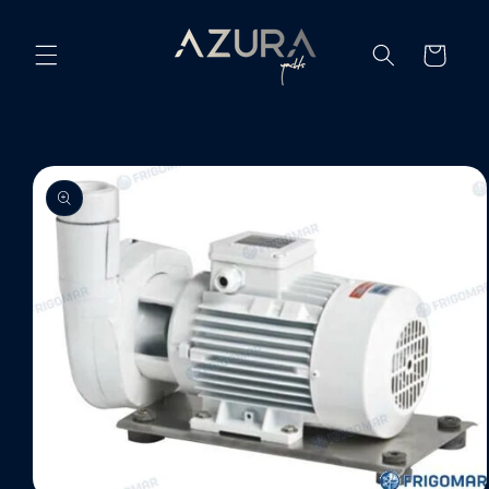
Ir
directamente
al contenido
Carrito
Ir
directamente
a la
información
del producto