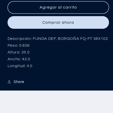
para
para
FUNDA
FUNDA
Agregar al carrito
DEF.
DEF.
BORGOÑA
BORGOÑA
Comprar ahora
FQ-
FQ-
F7
F7
38X102
38X102
Descripción: FUNDA DEF. BORGOÑA FQ-F7 38X102
Peso: 0.636
Altura: 35.0
Ancho: 42.0
Longitud: 4.0
Share