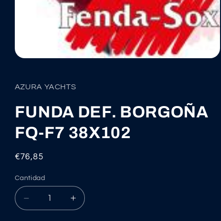
Abrir
elemento
multimedia
1
AZURA YACHTS
en
una
ventana
FUNDA DEF. BORGOÑA
modal
FQ-F7 38X102
Precio
€76,85
habitual
Cantidad
Reducir
Aumentar
cantidad
cantidad