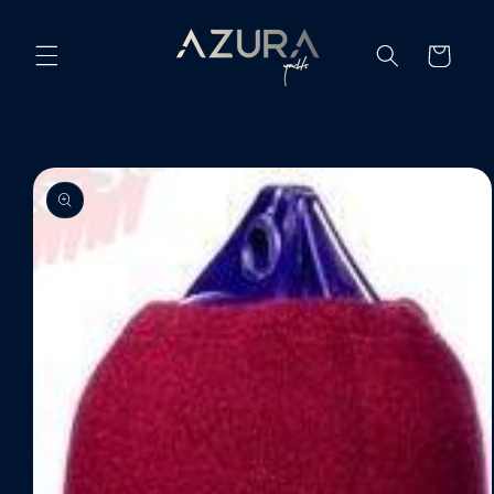
Ir
directamente
al contenido
Carrito
Ir
directamente
a la
información
del producto