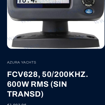
Abrir
elemento
multimedia
1
AZURA YACHTS
en
una
ventana
FCV628, 50/200KHZ.
modal
600W RMS (SIN
TRANSD)