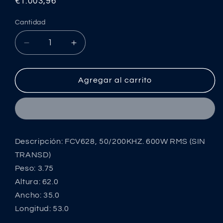
Precio
€1.003,96
habitual
Cantidad
Reducir
Aumentar
cantidad
cantidad
para
para
FCV628,
FCV628,
Agregar al carrito
50/200KHZ.
50/200KHZ.
600W
600W
RMS
RMS
(SIN
(SIN
TRANSD)
TRANSD)
Descripción: FCV628, 50/200KHZ. 600W RMS (SIN
TRANSD)
Peso: 3.75
Altura: 62.0
Ancho: 35.0
Longitud: 53.0