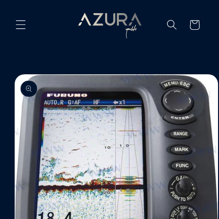
Ir
directamente
al contenido
Carrito
Ir
directamente
a la
información
del producto