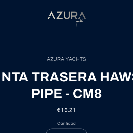
mente
AZURA YACHTS
ción
UNTA TRASERA HAW
ducto
PIPE - CM8
Precio
€16,21
habitual
Cantidad