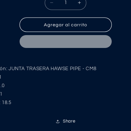
Reducir
Aumentar
cantidad
cantidad
para
para
JUNTA
JUNTA
Agregar al carrito
TRASERA
TRASERA
HAWSE
HAWSE
PIPE
PIPE
-
-
CM8
CM8
ción: JUNTA TRASERA HAWSE PIPE - CM8
1
1.0
.1
 18.5
Share