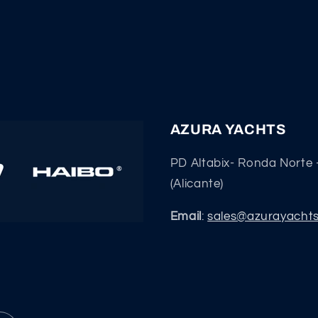
AZURA YACHTS
PD Altabix- Ronda Norte 
(Alicante)
Email
:
sales@azurayacht