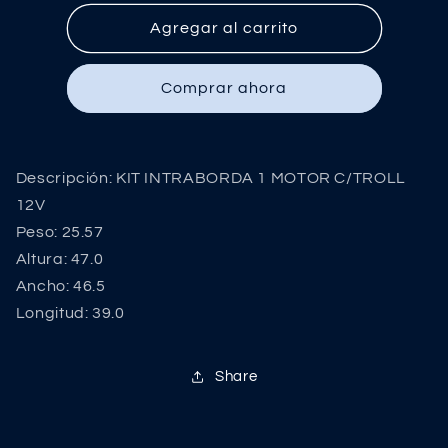
para
para
KIT
KIT
Agregar al carrito
INTRABORDA
INTRABORDA
1
1
Comprar ahora
MOTOR
MOTOR
C/TROLL
C/TROLL
12V
12V
Descripción: KIT INTRABORDA 1 MOTOR C/TROLL
12V
Peso: 25.57
Altura: 47.0
Ancho: 46.5
Longitud: 39.0
Share