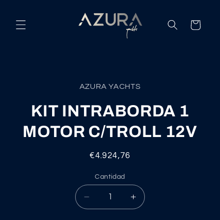
Ir
directamente
al contenido
Carrito
Ir
directamente
a la
AZURA YACHTS
información
del producto
KIT INTRABORDA 1
MOTOR C/TROLL 12V
Precio
€4.924,76
habitual
Cantidad
Reducir
Aumentar
cantidad
cantidad