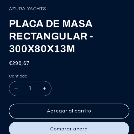
multimedia
1
AZURA YACHTS
en
una
ventana
PLACA DE MASA
modal
RECTANGULAR -
300X80X13M
Precio
€298,67
habitual
Cantidad
Reducir
Aumentar
cantidad
cantidad
para
para
PLACA
PLACA
Agregar al carrito
DE
DE
MASA
MASA
Comprar ahora
RECTANGULAR
RECTANGULAR