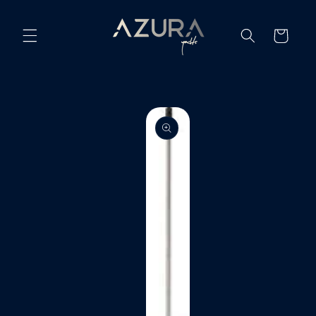
Ir
directamente
al contenido
Carrito
Ir
directamente
a la
información
del producto