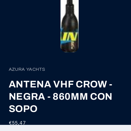
Abrir
elemento
multimedia
1
AZURA YACHTS
en
una
ventana
ANTENA VHF CROW -
modal
NEGRA - 860MM CON
SOPO
Precio
€55,47
habitual