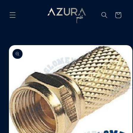
Ir
directamente
al contenido
Carrito
Ir
directamente
a la
información
del producto