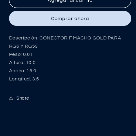
CONECTOR
CONECTOR
Agregar al carrito
F
F
MACHO
MACHO
Comprar ahora
GOLD
GOLD
PARA
PARA
RG6
RG6
Descripción: CONECTOR F MACHO GOLD PARA
Y
Y
RG6 Y RG59
RG59
RG59
Peso: 0.01
Altura: 10.0
Ancho: 15.0
Longitud: 3.5
Share