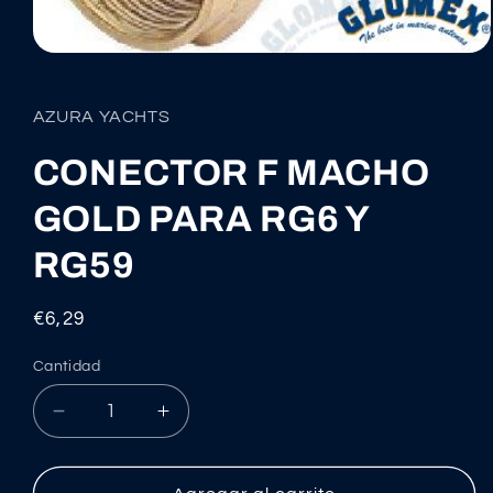
Abrir
elemento
multimedia
1
AZURA YACHTS
en
una
ventana
CONECTOR F MACHO
modal
GOLD PARA RG6 Y
RG59
Precio
€6,29
habitual
Cantidad
Reducir
Aumentar
cantidad
cantidad
para
para