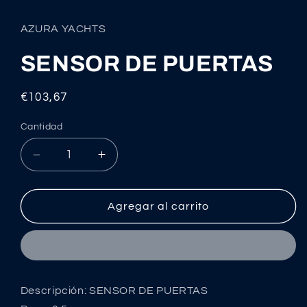
elemento
multimedia
1
AZURA YACHTS
en
una
ventana
SENSOR DE PUERTAS
modal
Precio
€103,67
habitual
Cantidad
Reducir
Aumentar
cantidad
cantidad
para
para
SENSOR
SENSOR
Agregar al carrito
DE
DE
PUERTAS
PUERTAS
Descripción: SENSOR DE PUERTAS