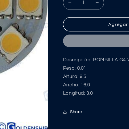
Reducir
Aumentar
cantidad
cantidad
para
para
BOMBILLA
BOMBILLA
Agregar 
G4
G4
VERTICAL
VERTICAL
12LED
12LED
2,2W
2,2W
12/30V
12/30V
Descripción: BOMBILLA G4
Peso: 0.01
Altura: 9.5
Ancho: 16.0
Longitud: 3.0
Share