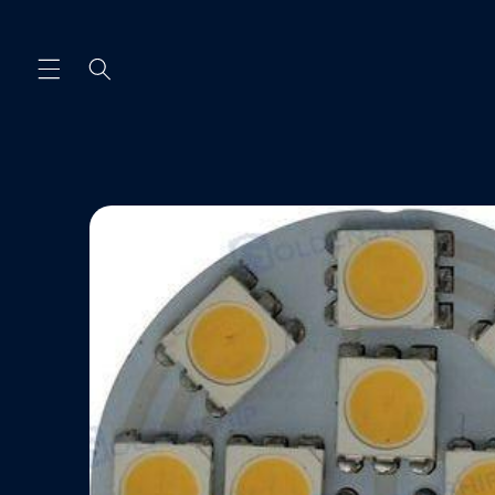
Ir
directamente
al contenido
Ir
directamente
a la
información
del producto