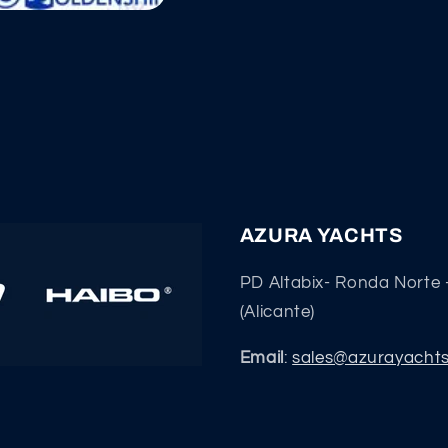
AZURA YACHTS
PD Altabix- Ronda Norte 
(Alicante)
Email
:
sales@azurayacht