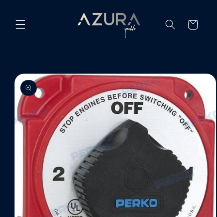
Ir
directamente
al contenido
Carrito
Ir
directamente
a la
información
del producto