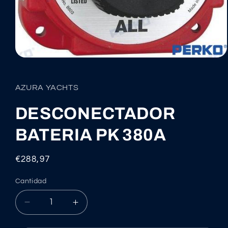
Abrir
elemento
multimedia
1
AZURA YACHTS
en
una
ventana
DESCONECTADOR
modal
BATERIA PK 380A
Precio
€288,97
habitual
Cantidad
Reducir
Aumentar
cantidad
cantidad