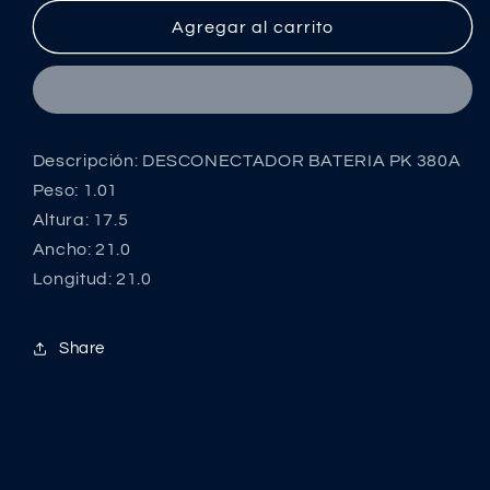
para
para
DESCONECTADOR
DESCONECTADOR
Agregar al carrito
BATERIA
BATERIA
PK
PK
380A
380A
Descripción: DESCONECTADOR BATERIA PK 380A
Peso: 1.01
Altura: 17.5
Ancho: 21.0
Longitud: 21.0
Share