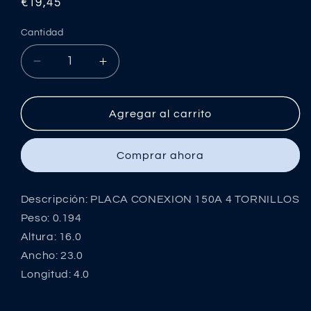
Precio
€19,45
habitual
Cantidad
Reducir
Aumentar
cantidad
cantidad
para
para
PLACA
PLACA
Agregar al carrito
CONEXION
CONEXION
150A
150A
Comprar ahora
4
4
TORNILLOS
TORNILLOS
Descripción: PLACA CONEXION 150A 4 TORNILLOS
Peso: 0.194
Altura: 16.0
Ancho: 23.0
Longitud: 4.0