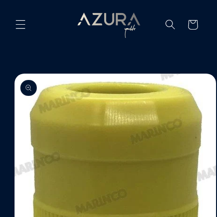
Ir
directamente
al contenido
Carrito
Ir
directamente
a la
información
del producto