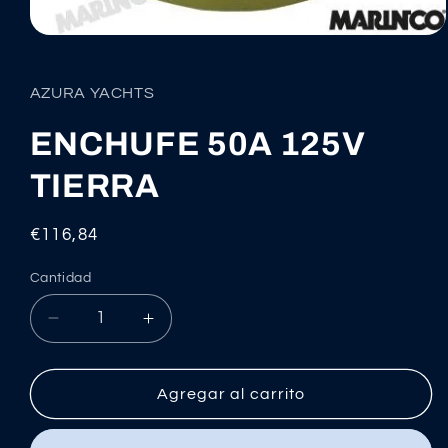
Abrir
elemento
multimedia
1
AZURA YACHTS
en
una
ventana
ENCHUFE 50A 125V
modal
TIERRA
Precio
€116,84
habitual
Cantidad
Reducir
Aumentar
cantidad
cantidad
para
para
ENCHUFE
ENCHUFE
Agregar al carrito
50A
50A
125V
125V