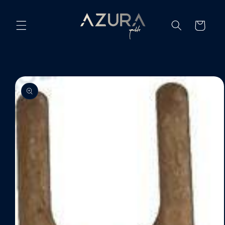
Ir
directamente
al contenido
Carrito
Ir
directamente
a la
información
del producto