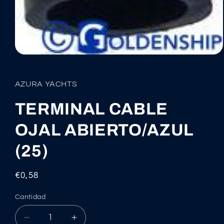
Abrir
elemento
multimedia
1
AZURA YACHTS
en
una
ventana
TERMINAL CABLE
modal
OJAL ABIERTO/AZUL
(25)
Precio
€0,58
habitual
Cantidad
Reducir
Aumentar