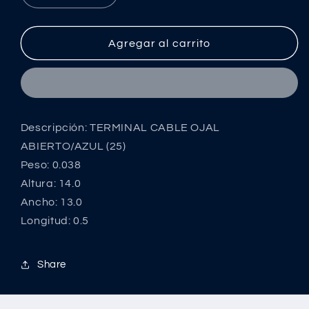
cantidad
cantidad
para
para
TERMINAL
TERMINAL
Agregar al carrito
CABLE
CABLE
OJAL
OJAL
ABIERTO/AZUL
ABIERTO/AZUL
(25)
(25)
Descripción: TERMINAL CABLE OJAL
ABIERTO/AZUL (25)
Peso: 0.038
Altura: 14.0
Ancho: 13.0
Longitud: 0.5
Share