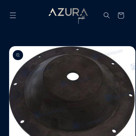
Ir
directamente
al contenido
Carrito
Ir
directamente
a la
información
del producto