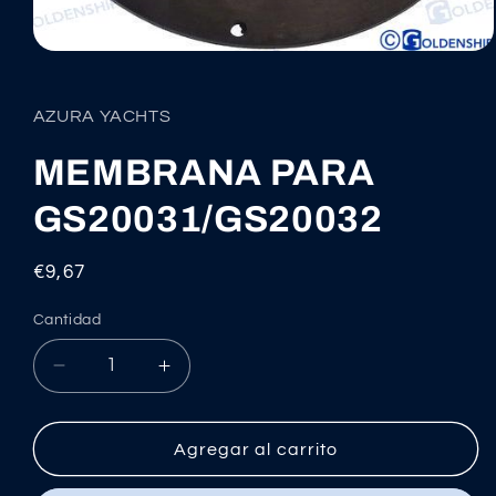
Abrir
elemento
multimedia
1
AZURA YACHTS
en
una
ventana
MEMBRANA PARA
modal
GS20031/GS20032
Precio
€9,67
habitual
Cantidad
Reducir
Aumentar
cantidad
cantidad
para
para
MEMBRANA
MEMBRANA
Agregar al carrito
PARA
PARA