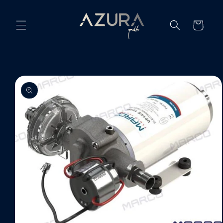
Ir
directamente
al contenido
Carrito
Ir
directamente
a la
información
del producto