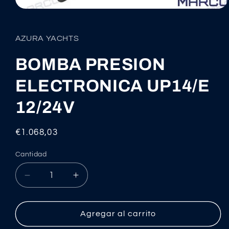
Abrir
elemento
multimedia
1
AZURA YACHTS
en
una
ventana
BOMBA PRESION
modal
ELECTRONICA UP14/E
12/24V
Precio
€1.068,03
habitual
Cantidad
Reducir
Aumentar
cantidad
cantidad
para
para
BOMBA
BOMBA
Agregar al carrito
PRESION
PRESION